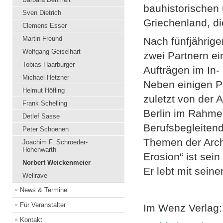
bauhistorischen 
Sven Dietrich
Griechenland, di
Clemens Esser
Martin Freund
Nach fünfjährige
Wolfgang Geiselhart
zwei Partnern ei
Tobias Haarburger
Aufträgen im In-
Michael Hetzner
Neben einigen P
Helmut Höfling
zuletzt von der
Frank Schelling
Berlin im Rahme
Detlef Sasse
Berufsbegleitend
Peter Schoenen
Themen der Archi
Joachim F. Schroeder-
Hohenwarth
Erosion“ ist sei
Norbert Weickenmeier
Er lebt mit sein
Wellrave
News & Termine
Für Veranstalter
Im Wenz Verlag:
Kontakt