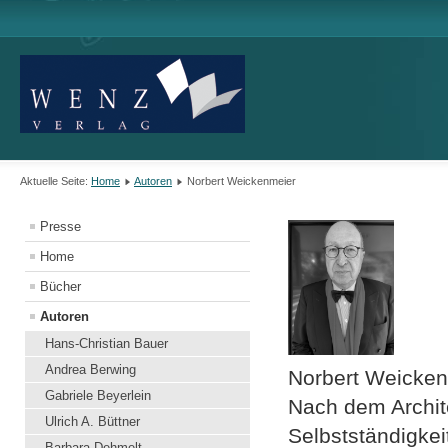
Aktuelle Seite:
Home
Autoren
Norbert Weickenmeier
Presse
Home
Bücher
Autoren
Hans-Christian Bauer
Andrea Berwing
Norbert Weicken
Gabriele Beyerlein
Nach dem Archit
Ulrich A. Büttner
Selbstständigkei
Barbara Dehmelt