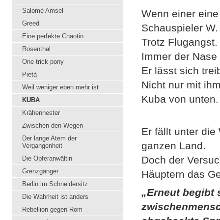
Salomé Amsel
Wenn einer eine 
Greed
Schauspieler W. 
Eine perfekte Chaotin
Trotz Flugangst. 
Rosenthal
Immer der Nase 
One trick pony
Er lässt sich tr
Pietà
Nicht nur mit ihm
Weil weniger eben mehr ist
Kuba von unten.
KUBA
Krähennester
Zwischen den Wegen
Er fällt unter di
Der lange Atem der
ganzen Land.
Vergangenheit
Doch der Versuch
Die Opferanwältin
Grenzgänger
Häuptern das G
Berlin im Schneidersitz
„Erneut begibt 
Die Wahrheit ist anders
zwischenmensch
Rebellion gegen Rom